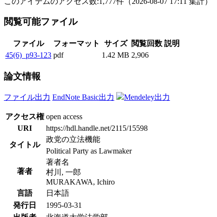
このアイテムのアクセス数:
1,777
件
（
2026-08-07
17:11 集計
）
閲覧可能ファイル
ファイル
フォーマット
サイズ
閲覧回数
説明
45(6)_p93-123
pdf
1.42 MB
2,906
論文情報
ファイル出力
EndNote Basic出力
Mendeley出力
アクセス権
open access
URI
https://hdl.handle.net/2115/15598
政党の立法機能
タイトル
Political Party as Lawmaker
著者名
著者
村川, 一郎
MURAKAWA, Ichiro
言語
日本語
発行日
1995-03-31