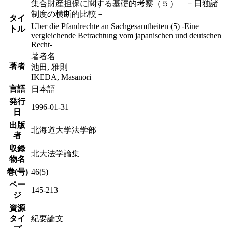
集合財産担保に関する基礎的考察（５） －日独諸
制度の横断的比較－
タイ
Uber die Pfandrechte an Sachgesamtheiten (5) -Eine
トル
vergleichende Betrachtung vom japanischen und deutschen
Recht-
著者名
著者
池田, 雅則
IKEDA, Masanori
言語
日本語
発行
1996-01-31
日
出版
北海道大学法学部
者
収録
北大法学論集
物名
巻(号)
46(5)
ペー
145-213
ジ
資源
タイ
紀要論文