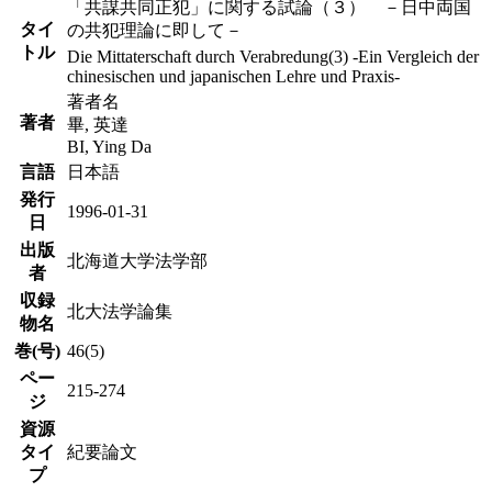
「共謀共同正犯」に関する試論（３） －日中両国
タイ
の共犯理論に即して－
トル
Die Mittaterschaft durch Verabredung(3) -Ein Vergleich der
chinesischen und japanischen Lehre und Praxis-
著者名
著者
畢, 英達
BI, Ying Da
言語
日本語
発行
1996-01-31
日
出版
北海道大学法学部
者
収録
北大法学論集
物名
巻(号)
46(5)
ペー
215-274
ジ
資源
タイ
紀要論文
プ