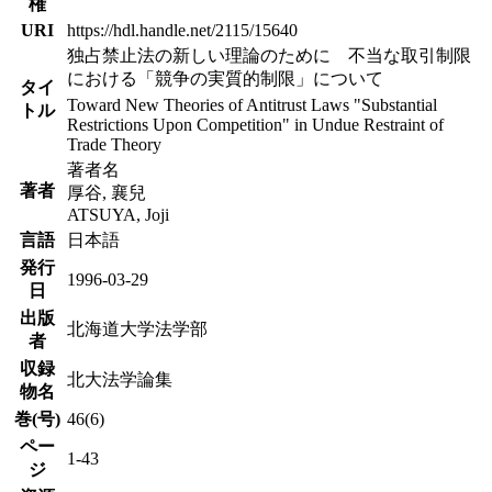
権
URI
https://hdl.handle.net/2115/15640
独占禁止法の新しい理論のために 不当な取引制限
における「競争の実質的制限」について
タイ
Toward New Theories of Antitrust Laws "Substantial
トル
Restrictions Upon Competition" in Undue Restraint of
Trade Theory
著者名
著者
厚谷, 襄兒
ATSUYA, Joji
言語
日本語
発行
1996-03-29
日
出版
北海道大学法学部
者
収録
北大法学論集
物名
巻(号)
46(6)
ペー
1-43
ジ