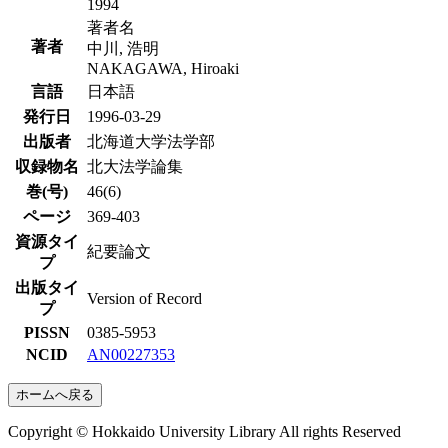
1994
著者名
著者
中川, 浩明
NAKAGAWA, Hiroaki
言語
日本語
発行日
1996-03-29
出版者
北海道大学法学部
収録物名
北大法学論集
巻(号)
46(6)
ページ
369-403
資源タイ
紀要論文
プ
出版タイ
Version of Record
プ
PISSN
0385-5953
NCID
AN00227353
ホームへ戻る
Copyright © Hokkaido University Library All rights Reserved