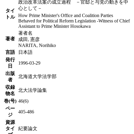
政治改革法案の成立過程 －官邸と与党の動きを中
心として－
タイ
How Prime Minister's Office and Coalition Parties
トル
Behaved for Political Reform Legislation -Witness of Chief
Assistant to Prime Minister Hosokawa
著者名
著者
成田, 憲彦
NARITA, Norihiko
言語
日本語
発行
1996-03-29
日
出版
北海道大学法学部
者
収録
北大法学論集
物名
巻(号)
46(6)
ペー
405-486
ジ
資源
タイ
紀要論文