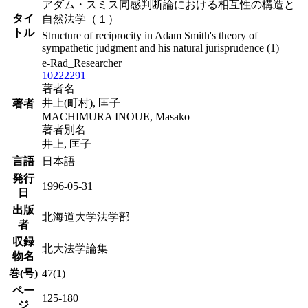
アダム・スミス同感判断論における相互性の構造と
タイ
自然法学（１）
トル
Structure of reciprocity in Adam Smith's theory of
sympathetic judgment and his natural jurisprudence (1)
e-Rad_Researcher
10222291
著者名
井上(町村), 匡子
著者
MACHIMURA INOUE, Masako
著者別名
井上, 匡子
言語
日本語
発行
1996-05-31
日
出版
北海道大学法学部
者
収録
北大法学論集
物名
巻(号)
47(1)
ペー
125-180
ジ