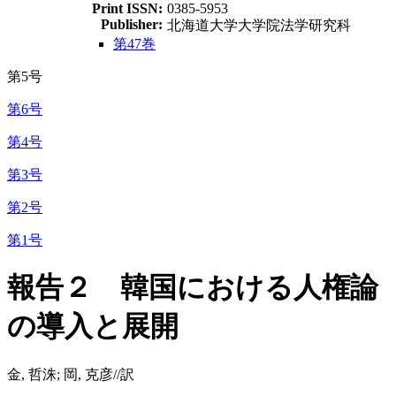
Print ISSN:
0385-5953
Publisher:
北海道大学大学院法学研究科
第47巻
第5号
第6号
第4号
第3号
第2号
第1号
報告２ 韓国における人権論
の導入と展開
金, 哲洙; 岡, 克彦//訳