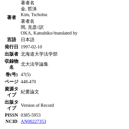
著者名
金, 哲洙
Kim, Tscholsu
著者
著者名
岡, 克彦//訳
OKA, Katsuhiko//translated by
言語
日本語
発行日
1997-02-10
出版者
北海道大学法学部
収録物
北大法学論集
名
巻(号)
47(5)
ページ
448-470
資源タ
紀要論文
イプ
出版タ
Version of Record
イプ
PISSN
0385-5953
NCID
AN00227353