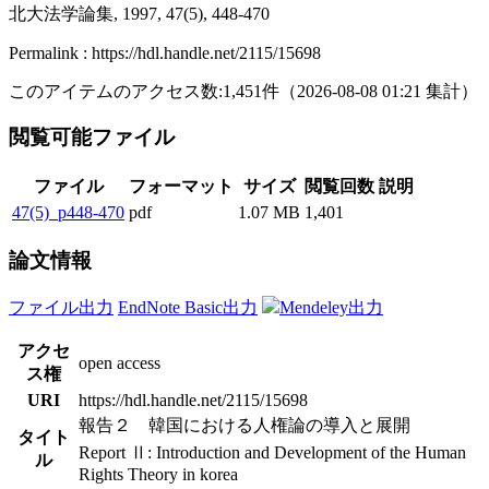
北大法学論集, 1997, 47(5), 448-470
Permalink : https://hdl.handle.net/2115/15698
このアイテムのアクセス数:
1,451
件
（
2026-08-08
01:21 集計
）
閲覧可能ファイル
ファイル
フォーマット
サイズ
閲覧回数
説明
47(5)_p448-470
pdf
1.07 MB
1,401
論文情報
ファイル出力
EndNote Basic出力
Mendeley出力
アクセ
open access
ス権
URI
https://hdl.handle.net/2115/15698
報告２ 韓国における人権論の導入と展開
タイト
Report Ⅱ: Introduction and Development of the Human
ル
Rights Theory in korea