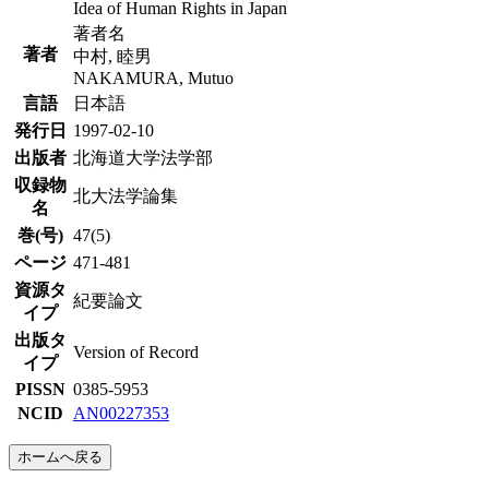
Idea of Human Rights in Japan
著者名
著者
中村, 睦男
NAKAMURA, Mutuo
言語
日本語
発行日
1997-02-10
出版者
北海道大学法学部
収録物
北大法学論集
名
巻(号)
47(5)
ページ
471-481
資源タ
紀要論文
イプ
出版タ
Version of Record
イプ
PISSN
0385-5953
NCID
AN00227353
ホームへ戻る