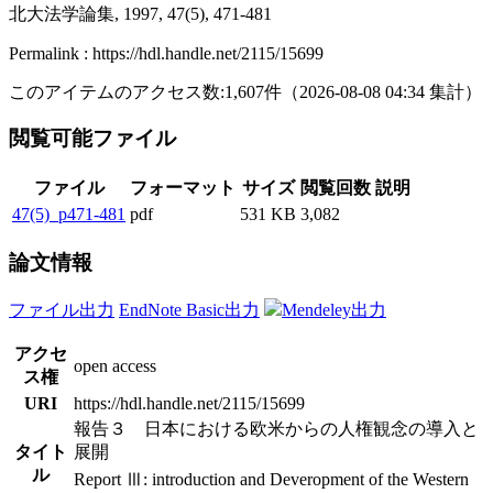
北大法学論集, 1997, 47(5), 471-481
Permalink : https://hdl.handle.net/2115/15699
このアイテムのアクセス数:
1,607
件
（
2026-08-08
04:34 集計
）
閲覧可能ファイル
ファイル
フォーマット
サイズ
閲覧回数
説明
47(5)_p471-481
pdf
531 KB
3,082
論文情報
ファイル出力
EndNote Basic出力
Mendeley出力
アクセ
open access
ス権
URI
https://hdl.handle.net/2115/15699
報告３ 日本における欧米からの人権観念の導入と
タイト
展開
ル
Report Ⅲ: introduction and Deveropment of the Western