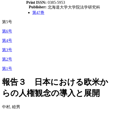
Print ISSN:
0385-5953
Publisher:
北海道大学大学院法学研究科
第47巻
第5号
第6号
第4号
第3号
第2号
第1号
報告３ 日本における欧米か
らの人権観念の導入と展開
中村, 睦男