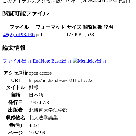
このアイテムのアクセス数:
1,192
件
（
2026-08-09
20:50 集計
）
閲覧可能ファイル
ファイル
フォーマット
サイズ
閲覧回数
説明
48(2)_p193-196
pdf
123 KB
1,528
論文情報
ファイル出力
EndNote Basic出力
Mendeley出力
アクセス権
open access
URI
https://hdl.handle.net/2115/15722
タイトル
雑報
言語
日本語
発行日
1997-07-31
出版者
北海道大学法学部
収録物名
北大法学論集
巻(号)
48(2)
ページ
193-196