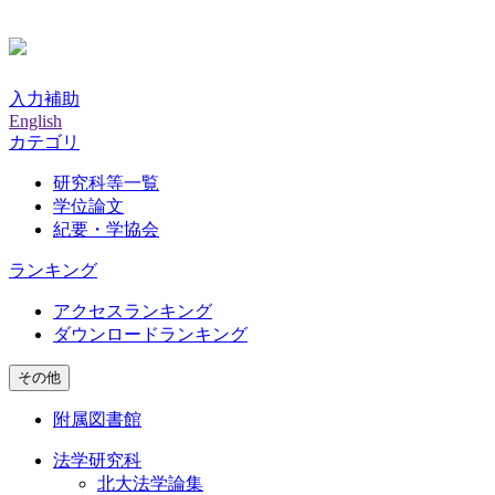
入力補助
English
カテゴリ
研究科等一覧
学位論文
紀要・学協会
ランキング
アクセスランキング
ダウンロードランキング
その他
附属図書館
法学研究科
北大法学論集