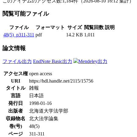
このアイテムのアクセス数:
1,184
件
（
2026-08-10
16:12 集計
）
閲覧可能ファイル
ファイル
フォーマット
サイズ
閲覧回数
説明
48(5)_p311-311
pdf
14.2 KB
1,011
論文情報
ファイル出力
EndNote Basic出力
Mendeley出力
アクセス権
open access
URI
https://hdl.handle.net/2115/15756
タイトル
雑報
言語
日本語
発行日
1998-01-16
出版者
北海道大学法学部
収録物名
北大法学論集
巻(号)
48(5)
ページ
311-311