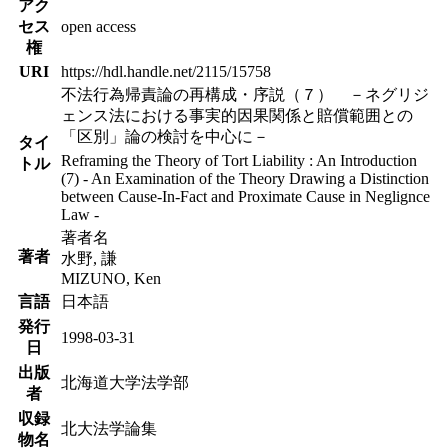
アク
セス
open access
権
URI
https://hdl.handle.net/2115/15758
不法行為帰責論の再構成・序説（７） －ネグリジ
ェンス法における事実的因果関係と賠償範囲との
「区別」論の検討を中心に－
タイ
Reframing the Theory of Tort Liability : An Introduction
トル
(7) - An Examination of the Theory Drawing a Distinction
between Cause-In-Fact and Proximate Cause in Neglignce
Law -
著者名
著者
水野, 謙
MIZUNO, Ken
言語
日本語
発行
1998-03-31
日
出版
北海道大学法学部
者
収録
北大法学論集
物名