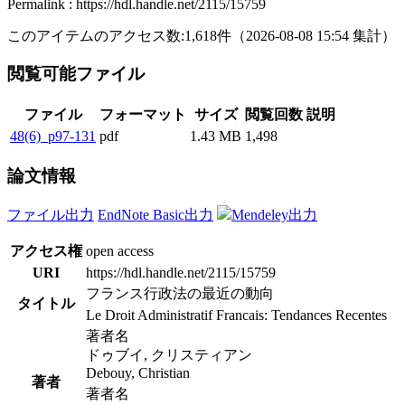
Permalink : https://hdl.handle.net/2115/15759
このアイテムのアクセス数:
1,618
件
（
2026-08-08
15:54 集計
）
閲覧可能ファイル
ファイル
フォーマット
サイズ
閲覧回数
説明
48(6)_p97-131
pdf
1.43 MB
1,498
論文情報
ファイル出力
EndNote Basic出力
Mendeley出力
アクセス権
open access
URI
https://hdl.handle.net/2115/15759
フランス行政法の最近の動向
タイトル
Le Droit Administratif Francais: Tendances Recentes
著者名
ドゥブイ, クリスティアン
Debouy, Christian
著者
著者名