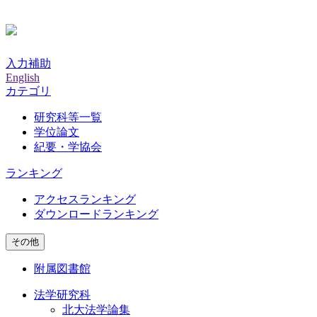
入力補助
English
カテゴリ
研究科等一覧
学位論文
紀要・学協会
ランキング
アクセスランキング
ダウンロードランキング
その他
附属図書館
法学研究科
北大法学論集