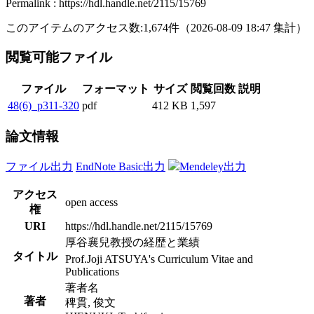
Permalink : https://hdl.handle.net/2115/15769
このアイテムのアクセス数:
1,674
件
（
2026-08-09
18:47 集計
）
閲覧可能ファイル
ファイル
フォーマット
サイズ
閲覧回数
説明
48(6)_p311-320
pdf
412 KB
1,597
論文情報
ファイル出力
EndNote Basic出力
Mendeley出力
アクセス
open access
権
URI
https://hdl.handle.net/2115/15769
厚谷襄兒教授の経歴と業績
タイトル
Prof.Joji ATSUYA's Curriculum Vitae and
Publications
著者名
著者
稗貫, 俊文