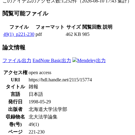
このアイテムのアクセス数:
1,252
件
（
2026-08-10
17:43 集計
）
閲覧可能ファイル
ファイル
フォーマット
サイズ
閲覧回数
説明
49(1)_p221-230
pdf
462 KB
985
論文情報
ファイル出力
EndNote Basic出力
Mendeley出力
アクセス権
open access
URI
https://hdl.handle.net/2115/15774
タイトル
雑報
言語
日本語
発行日
1998-05-29
出版者
北海道大学法学部
収録物名
北大法学論集
巻(号)
49(1)
ページ
221-230