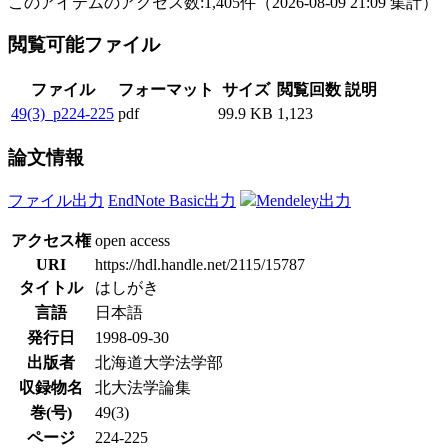
このアイテムのアクセス数:
1,405
件
（
2026-08-09
21:09 集計
）
閲覧可能ファイル
ファイル
フォーマット
サイズ
閲覧回数
説明
49(3)_p224-225
pdf
99.9 KB
1,123
論文情報
ファイル出力
EndNote Basic出力
Mendeley出力
アクセス権
open access
URI
https://hdl.handle.net/2115/15787
タイトル
はしがき
言語
日本語
発行日
1998-09-30
出版者
北海道大学法学部
収録物名
北大法学論集
巻(号)
49(3)
ページ
224-225