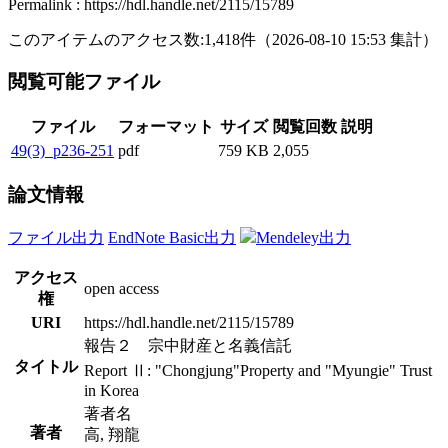
Permalink : https://hdl.handle.net/2115/15789
このアイテムのアクセス数:
1,418
件
（
2026-08-10
15:53 集計
）
閲覧可能ファイル
ファイル
フォーマット
サイズ
閲覧回数
説明
49(3)_p236-251
pdf
759 KB
2,055
論文情報
ファイル出力
EndNote Basic出力
Mendeley出力
アクセス
open access
権
URI
https://hdl.handle.net/2115/15789
報告２ 宗中財産と名義信託
タイトル
Report Ⅱ: "Chongjung"Property and "Myungie" Trust
in Korea
著者名
著者
高, 翔龍