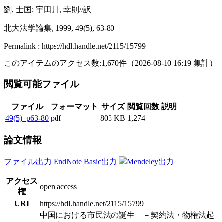
劉, 士国; 宇田川, 幸則//訳
北大法学論集, 1999, 49(5), 63-80
Permalink : https://hdl.handle.net/2115/15799
このアイテムのアクセス数:
1,670
件
（
2026-08-10
16:19 集計
）
閲覧可能ファイル
ファイル
フォーマット
サイズ
閲覧回数
説明
49(5)_p63-80
pdf
803 KB
1,274
論文情報
ファイル出力
EndNote Basic出力
Mendeley出力
アクセス
open access
権
URI
https://hdl.handle.net/2115/15799
中国における市民法の誕生 －契約法・物権法起