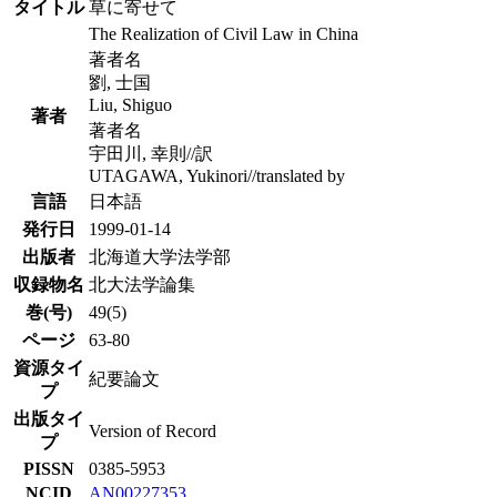
タイトル
草に寄せて
The Realization of Civil Law in China
著者名
劉, 士国
Liu, Shiguo
著者
著者名
宇田川, 幸則//訳
UTAGAWA, Yukinori//translated by
言語
日本語
発行日
1999-01-14
出版者
北海道大学法学部
収録物名
北大法学論集
巻(号)
49(5)
ページ
63-80
資源タイ
紀要論文
プ
出版タイ
Version of Record
プ
PISSN
0385-5953
NCID
AN00227353