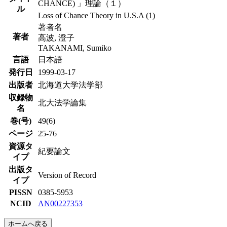
CHANCE) 」理論（１）
ル
Loss of Chance Theory in U.S.A (1)
著者名
著者
高波, 澄子
TAKANAMI, Sumiko
言語
日本語
発行日
1999-03-17
出版者
北海道大学法学部
収録物
北大法学論集
名
巻(号)
49(6)
ページ
25-76
資源タ
紀要論文
イプ
出版タ
Version of Record
イプ
PISSN
0385-5953
NCID
AN00227353
ホームへ戻る