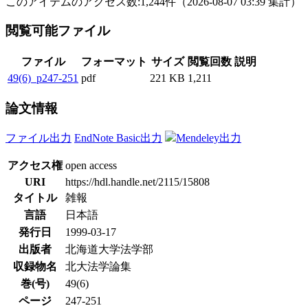
このアイテムのアクセス数:
1,244
件
（
2026-08-07
03:39 集計
）
閲覧可能ファイル
ファイル
フォーマット
サイズ
閲覧回数
説明
49(6)_p247-251
pdf
221 KB
1,211
論文情報
ファイル出力
EndNote Basic出力
Mendeley出力
アクセス権
open access
URI
https://hdl.handle.net/2115/15808
タイトル
雑報
言語
日本語
発行日
1999-03-17
出版者
北海道大学法学部
収録物名
北大法学論集
巻(号)
49(6)
ページ
247-251