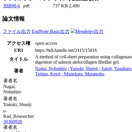
JBB98-6
pdf
737 KB
2,490
論文情報
ファイル出力
EndNote Basic出力
Mendeley出力
アクセス権
open access
URI
https://hdl.handle.net/2115/15816
A method of cell-sheet preparation using collagenas
タイトル
digestion of salmon atelocollagen fibrillar gel.
Nagai, Nobuhiro ; Yunoki, Shunji ; Satoh, Yasuharu 
著者
Tajima, Kenji ; Munekata, Masanobu
著者名
Nagai,
Nobuhiro
著者名
Yunoki, Shunji
e-
Rad_Researcher
30360928
著者名