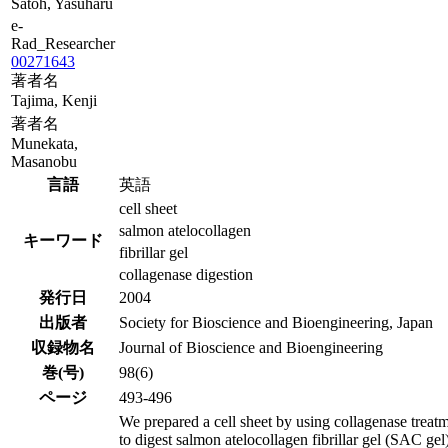
Satoh, Yasuharu
e-
Rad_Researcher
00271643
著者名
Tajima, Kenji
著者名
Munekata,
Masanobu
言語
英語
cell sheet
salmon atelocollagen
キーワード
fibrillar gel
collagenase digestion
発行日
2004
出版者
Society for Bioscience and Bioengineering, Japan
収録物名
Journal of Bioscience and Bioengineering
巻(号)
98(6)
ページ
493-496
We prepared a cell sheet by using collagenase treat
to digest salmon atelocollagen fibrillar gel (SAC gel