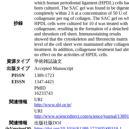
which human periodontal ligament (HPDL) cells ha
been cultured. The SAC gel was found to be digest
completely within 2 h at a concentration of 50 U of
collagenase per mg of collagen. The SAC gel on w
抄録
HPDL cells were cultured for 10 d was treated with
collagenase, resulting in the formation of a detached
and shrunken cell sheet. Immunostaining results
showed that the cytoskeleton and fibronectin matrix
level of the cell sheet were maintained after collage
treatment. In addition, collagenase treatment had al
no effect on the activities of HPDL cells.
資源タイプ
学術雑誌論文
出版タイプ
Accepted Manuscript
PISSN
1389-1723
EISSN
1347-4421
PMID
16233743
URI
関連情報
http://www.sbj.or.jp/
URI
http://www.sciencedirect.com/science/journal/1389
関連情報
出版社版DOI
(isVersionOf)
https://doi.org/10.1016/S1389-1723(05)00319-1