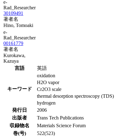
e-
Rad_Researcher
30109491
著者名
Hino, Tomoaki
e-
Rad_Researcher
00161779
著者名
Kurokawa,
Kazuya
言語
英語
oxidation
H2O vapor
キーワード
Cr2O3 scale
thermal desorption spectroscopy (TDS)
hydrogen
発行日
2006
出版者
Trans Tech Publications
収録物名
Materials Science Forum
巻(号)
522(523)