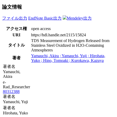
論文情報
ファイル出力
EndNote Basic出力
Mendeley出力
アクセス権
open access
URI
https://hdl.handle.net/2115/15824
TDS Measurement of Hydrogen Released from
タイトル
Stainless Steel Oxidized in H2O-Containing
Atmospheres
Yamauchi, Akira ; Yamauchi, Yuji ; Hirohata,
著者
Yuko ; Hino, Tomoaki ; Kurokawa, Kazuya
著者名
Yamauchi,
Akira
e-
Rad_Researcher
80312388
著者名
Yamauchi, Yuji
著者名
Hirohata, Yuko