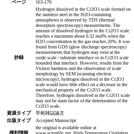
ページ
163-170
Hydrogen dissolved in the Cr2O3 scale formed on
the stainless steel in the H2O-containing
atmospheres is observed by TDS (thermal
desorption spectroscopy) measurements. The
amount of dissolved hydrogen in the Cr2O3 scale
reaches a maximum about 0.32 mol% when the
H2O concentration in the gas reaches 20%. It was
found from GDS (glow discharge spectroscopy)
measurements that hydrogen may exist at the
抄録
oxide scale / substrate interface or in Cr2O3 scale
bounded that interface. However, results from the
Vickers hardness and the observation of scale
morphology by SEM (scanning electron
microscopy), hydrogen dissolved in the Cr2O3
scale would have little effect on a decrease in the
mechanical property of the Cr2O3 scale.
Therefore, hydrogen dissolved in the Cr2O3 scale
may not be main factor of the deterioration of the
Cr2O3 scale.
資源タイプ
学術雑誌論文
出版タイプ
Accepted Manuscript
the original is available online at
権利情報
www.scientific.net. High-Temperature Oxidation