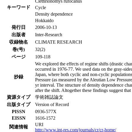
Clethrionomys rufocanus
キーワード
Cycle
Density dependence
Hokkaido
発行日
2006-10-13
出版者
Inter-Research
収録物名
CLIMATE RESEARCH
巻(号)
32(2)
ページ
109-118
We explored the effects of regime shifts (drastic cha
occurred in 1976-77. We used data on the gray-sid
Japan, where both cyclic and non-cyclic populations
抄録
Pressure (as measured by the Aleutian Low Pressure In
yr interval. The structure of density dependence ch
after the shift. Altogether these findings suggest th
資源タイプ
学術雑誌論文
出版タイプ
Version of Record
PISSN
0936-577X
EISSN
1616-1572
URI
関連情報
http://www.int-res.com/journals/cr/cr-home/