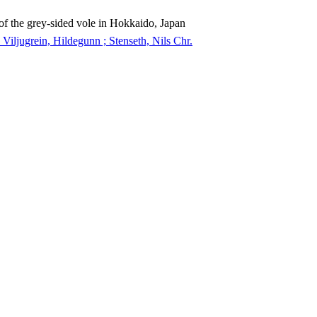
 of the grey-sided vole in Hokkaido, Japan
 Viljugrein, Hildegunn ; Stenseth, Nils Chr.