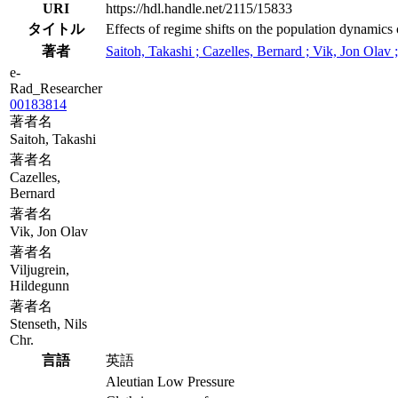
URI
https://hdl.handle.net/2115/15833
タイトル
Effects of regime shifts on the population dynamics
著者
Saitoh, Takashi ; Cazelles, Bernard ; Vik, Jon Olav ;
e-
Rad_Researcher
00183814
著者名
Saitoh, Takashi
著者名
Cazelles,
Bernard
著者名
Vik, Jon Olav
著者名
Viljugrein,
Hildegunn
著者名
Stenseth, Nils
Chr.
言語
英語
Aleutian Low Pressure