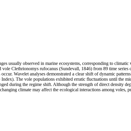
nges usually observed in marine ecosystems, corresponding to climatic var
ed vole Clethrionomys rufocanus (Sundevall, 1846) from 89 time series
 occur. Wavelet analyses demonstrated a clear shift of dynamic pattern
dex). The vole populations exhibited erratic fluctuations until the mid-
anged during the regime shift. Although the strength of direct density 
at changing climate may affect the ecological interactions among voles, p