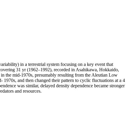
iability) in a terrestrial system focusing on a key event that
 covering 31 yr (1962–1992), recorded in Asahikawa, Hokkaido,
s in the mid-1970s, presumably resulting from the Aleutian Low
 1970s, and then changed their pattern to cyclic fluctuations at a 4
dependence was similar, delayed density dependence became stronger
redators and resources.