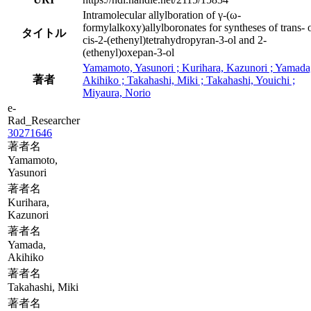
Intramolecular allylboration of γ-(ω-
formylalkoxy)allylboronates for syntheses of trans- 
タイトル
cis-2-(ethenyl)tetrahydropyran-3-ol and 2-
(ethenyl)oxepan-3-ol
Yamamoto, Yasunori ; Kurihara, Kazunori ; Yamada
著者
Akihiko ; Takahashi, Miki ; Takahashi, Youichi ;
Miyaura, Norio
e-
Rad_Researcher
30271646
著者名
Yamamoto,
Yasunori
著者名
Kurihara,
Kazunori
著者名
Yamada,
Akihiko
著者名
Takahashi, Miki
著者名