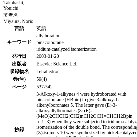
Takahashi,
Youichi
著者名
Miyaura, Norio
言語
英語
allylboration
キーワード
pinacolborane
iridium-catalyzed isomerization
発行日
2003-01-20
出版者
Elsevier Science Ltd.
収録物名
Tetrahedron
巻(号)
59(4)
ページ
537-542
3-Alkoxy-1-alkynes 4 were hydroborated with
pinacolborane (HBpin) to give 3-alkoxy-1-
alkenylboronates 5. The latter gave (E)-3-
alkoxyallylboronates (8: (E)-
(MeO)2CHCH2(CH2)nCH2OCH=CHCH2Bpin,
n=1–3) when they were subjected to iridium-cataly
isomerization of the double bond. The correspondin
抄録
(Z)-isomers 10 were synthesized by nickel-catalyze