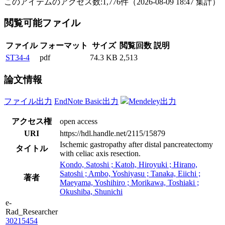
このアイテムのアクセス数:
1,776
件
（
2026-08-09
18:47 集計
）
閲覧可能ファイル
ファイル
フォーマット
サイズ
閲覧回数
説明
ST34-4
pdf
74.3 KB
2,513
論文情報
ファイル出力
EndNote Basic出力
Mendeley出力
アクセス権
open access
URI
https://hdl.handle.net/2115/15879
Ischemic gastropathy after distal pancreatectomy
タイトル
with celiac axis resection.
Kondo, Satoshi ; Katoh, Hiroyuki ; Hirano,
Satoshi ; Ambo, Yoshiyasu ; Tanaka, Eiichi ;
著者
Maeyama, Yoshihiro ; Morikawa, Toshiaki ;
Okushiba, Shunichi
e-
Rad_Researcher
30215454