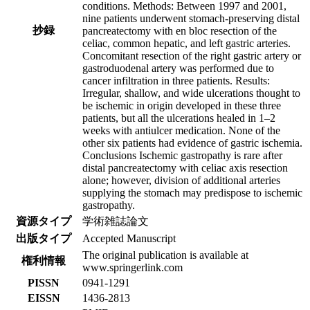
conditions. Methods: Between 1997 and 2001,
nine patients underwent stomach-preserving distal
抄録
pancreatectomy with en bloc resection of the
celiac, common hepatic, and left gastric arteries.
Concomitant resection of the right gastric artery or
gastroduodenal artery was performed due to
cancer infiltration in three patients. Results:
Irregular, shallow, and wide ulcerations thought to
be ischemic in origin developed in these three
patients, but all the ulcerations healed in 1–2
weeks with antiulcer medication. None of the
other six patients had evidence of gastric ischemia.
Conclusions Ischemic gastropathy is rare after
distal pancreatectomy with celiac axis resection
alone; however, division of additional arteries
supplying the stomach may predispose to ischemic
gastropathy.
資源タイプ
学術雑誌論文
出版タイプ
Accepted Manuscript
The original publication is available at
権利情報
www.springerlink.com
PISSN
0941-1291
EISSN
1436-2813