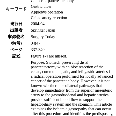
Cancer of pancreatic body
Gastric ulcer
キーワード
Applebys operation
Celiac artery resection
発行日
2004-04
出版者
Springer Japan
収録物名
Surgery Today
巻(号)
34(4)
ページ
337-340
記述
Figure 1-4 are missed.
Purpose: Stomach-preserving distal
pancreatectomy with en bloc resection of the
celiac, common hepatic, and left gastric arteries is
a radical operation performed for locally advanced
cancer of the pancreatic body. However, it is not
known whether the collateral pathways that
develop immediately from the superior mesenteric
artery to the gastroduodenal and hepatic arteries
provide sufficient blood flow to support the
hepatobiliary system and the stomach. This article
examines the ischemic gastropathy that can occur
after this procedure and identifies the predisposing