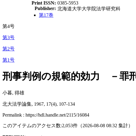
Print ISSN:
0385-5953
Publisher:
北海道大学大学院法学研究科
第17巻
第4号
第3号
第2号
第1号
刑事判例の規範的効力 －罪
小暮, 得雄
北大法学論集, 1967, 17(4), 107-134
Permalink : https://hdl.handle.net/2115/16084
このアイテムのアクセス数:
2,053
件
（
2026-08-08
08:32 集計
）