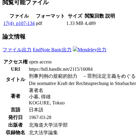
閲覧可能ファイル
ファイル
フォーマット
サイズ
閲覧回数
説明
17(4)_p107-134
pdf
1.33 MB
4,489
論文情報
ファイル出力
EndNote Basic出力
Mendeley出力
アクセス権
open access
URI
https://hdl.handle.net/2115/16084
刑事判例の規範的効力 －罪刑法定主義をめぐる
タイトル
Die normative Kraft der Rechtssprechung in Strafsache
著者名
著者
小暮, 得雄
KOGURE, Tokuo
言語
日本語
発行日
1967-03-28
出版者
北海道大学法学部
収録物名
北大法学論集