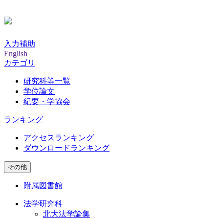
入力補助
English
カテゴリ
研究科等一覧
学位論文
紀要・学協会
ランキング
アクセスランキング
ダウンロードランキング
その他
附属図書館
法学研究科
北大法学論集