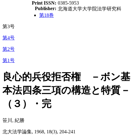
Print ISSN:
0385-5953
Publisher:
北海道大学大学院法学研究科
第18巻
第3号
第4号
第2号
第1号
良心的兵役拒否権 －ボン基
本法四条三項の構造と特質－
（３）・完
笹川, 紀勝
北大法学論集, 1968, 18(3), 204-241