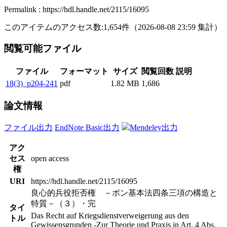
Permalink : https://hdl.handle.net/2115/16095
このアイテムのアクセス数:
1,654
件
（
2026-08-08
23:59 集計
）
閲覧可能ファイル
ファイル
フォーマット
サイズ
閲覧回数
説明
18(3)_p204-241
pdf
1.82 MB
1,686
論文情報
ファイル出力
EndNote Basic出力
Mendeley出力
アク
セス
open access
権
URI
https://hdl.handle.net/2115/16095
良心的兵役拒否権 －ボン基本法四条三項の構造と
特質－（３）・完
タイ
Das Recht auf Kriegsdienstverweigerung aus den
トル
Gewissensgrunden -Zur Theorie und Praxis in Art. 4 Abs.