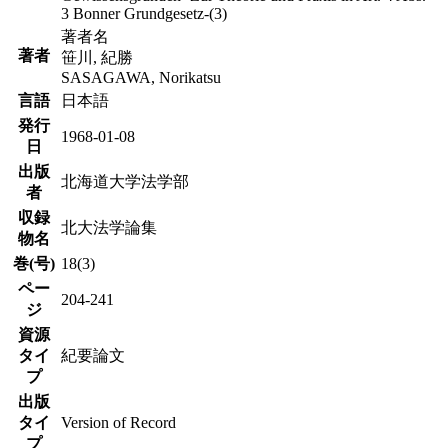
3 Bonner Grundgesetz-(3)
著者名
著者
笹川, 紀勝
SASAGAWA, Norikatsu
言語
日本語
発行
1968-01-08
日
出版
北海道大学法学部
者
収録
北大法学論集
物名
巻(号)
18(3)
ペー
204-241
ジ
資源
タイ
紀要論文
プ
出版
タイ
Version of Record
プ