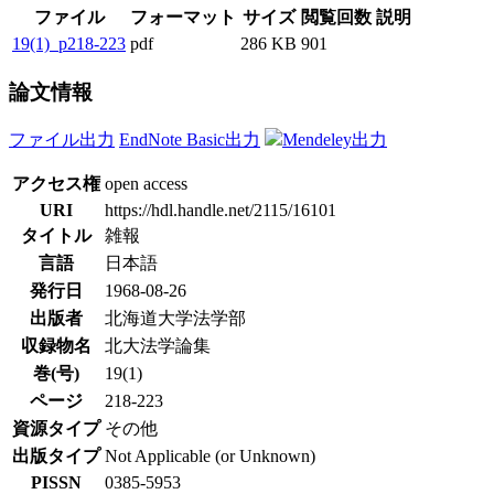
ファイル
フォーマット
サイズ
閲覧回数
説明
19(1)_p218-223
pdf
286 KB
901
論文情報
ファイル出力
EndNote Basic出力
Mendeley出力
アクセス権
open access
URI
https://hdl.handle.net/2115/16101
タイトル
雑報
言語
日本語
発行日
1968-08-26
出版者
北海道大学法学部
収録物名
北大法学論集
巻(号)
19(1)
ページ
218-223
資源タイプ
その他
出版タイプ
Not Applicable (or Unknown)
PISSN
0385-5953