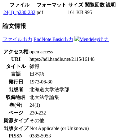
ファイル
フォーマット
サイズ
閲覧回数
説明
24(1)_p230-232
pdf
161 KB
995
論文情報
ファイル出力
EndNote Basic出力
Mendeley出力
アクセス権
open access
URI
https://hdl.handle.net/2115/16148
タイトル
雑報
言語
日本語
発行日
1973-06-30
出版者
北海道大学法学部
収録物名
北大法学論集
巻(号)
24(1)
ページ
230-232
資源タイプ
その他
出版タイプ
Not Applicable (or Unknown)
PISSN
0385-5953