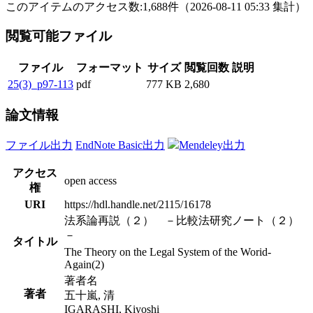
このアイテムのアクセス数:
1,688
件
（
2026-08-11
05:33 集計
）
閲覧可能ファイル
ファイル
フォーマット
サイズ
閲覧回数
説明
25(3)_p97-113
pdf
777 KB
2,680
論文情報
ファイル出力
EndNote Basic出力
Mendeley出力
アクセス
open access
権
URI
https://hdl.handle.net/2115/16178
法系論再説（２） －比較法研究ノート（２）
－
タイトル
The Theory on the Legal System of the Worid-
Again(2)
著者名
著者
五十嵐, 清
IGARASHI, Kiyoshi