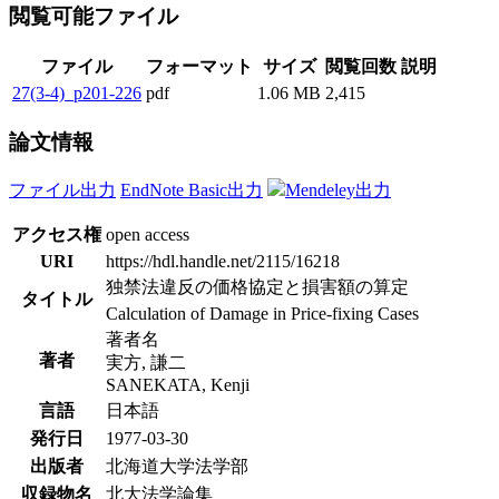
閲覧可能ファイル
ファイル
フォーマット
サイズ
閲覧回数
説明
27(3-4)_p201-226
pdf
1.06 MB
2,415
論文情報
ファイル出力
EndNote Basic出力
Mendeley出力
アクセス権
open access
URI
https://hdl.handle.net/2115/16218
独禁法違反の価格協定と損害額の算定
タイトル
Calculation of Damage in Price-fixing Cases
著者名
著者
実方, 謙二
SANEKATA, Kenji
言語
日本語
発行日
1977-03-30
出版者
北海道大学法学部
収録物名
北大法学論集