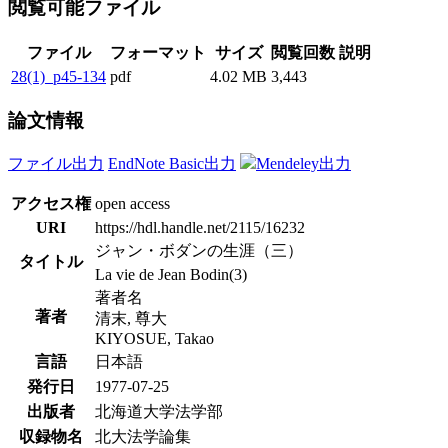
閲覧可能ファイル
ファイル
フォーマット
サイズ
閲覧回数
説明
28(1)_p45-134
pdf
4.02 MB
3,443
論文情報
ファイル出力
EndNote Basic出力
Mendeley出力
アクセス権
open access
URI
https://hdl.handle.net/2115/16232
ジャン・ボダンの生涯（三）
タイトル
La vie de Jean Bodin(3)
著者名
著者
清末, 尊大
KIYOSUE, Takao
言語
日本語
発行日
1977-07-25
出版者
北海道大学法学部
収録物名
北大法学論集