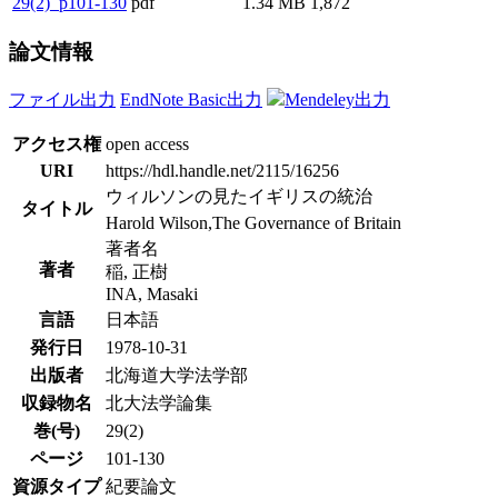
29(2)_p101-130
pdf
1.34 MB
1,872
論文情報
ファイル出力
EndNote Basic出力
Mendeley出力
アクセス権
open access
URI
https://hdl.handle.net/2115/16256
ウィルソンの見たイギリスの統治
タイトル
Harold Wilson,The Governance of Britain
著者名
著者
稲, 正樹
INA, Masaki
言語
日本語
発行日
1978-10-31
出版者
北海道大学法学部
収録物名
北大法学論集
巻(号)
29(2)
ページ
101-130
資源タイプ
紀要論文