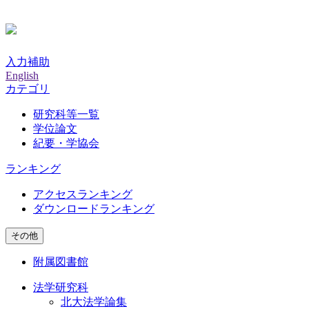
入力補助
English
カテゴリ
研究科等一覧
学位論文
紀要・学協会
ランキング
アクセスランキング
ダウンロードランキング
その他
附属図書館
法学研究科
北大法学論集