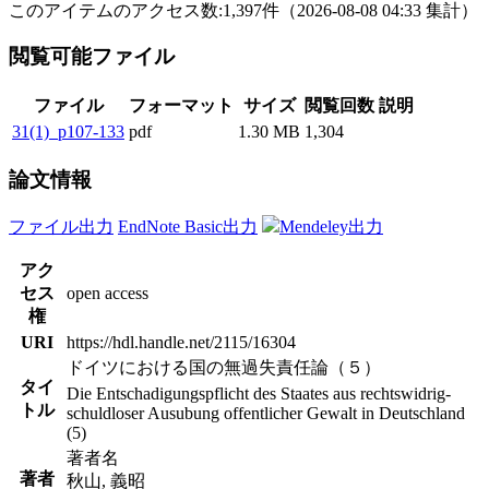
このアイテムのアクセス数:
1,397
件
（
2026-08-08
04:33 集計
）
閲覧可能ファイル
ファイル
フォーマット
サイズ
閲覧回数
説明
31(1)_p107-133
pdf
1.30 MB
1,304
論文情報
ファイル出力
EndNote Basic出力
Mendeley出力
アク
セス
open access
権
URI
https://hdl.handle.net/2115/16304
ドイツにおける国の無過失責任論（５）
タイ
Die Entschadigungspflicht des Staates aus rechtswidrig-
トル
schuldloser Ausubung offentlicher Gewalt in Deutschland
(5)
著者名
著者
秋山, 義昭