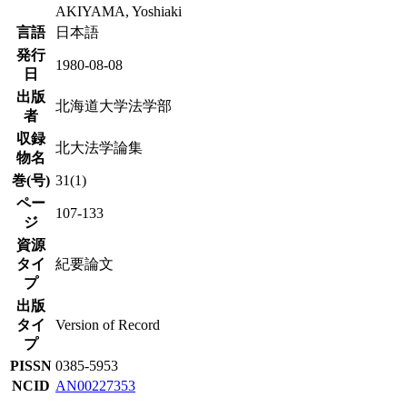
AKIYAMA, Yoshiaki
言語
日本語
発行
1980-08-08
日
出版
北海道大学法学部
者
収録
北大法学論集
物名
巻(号)
31(1)
ペー
107-133
ジ
資源
タイ
紀要論文
プ
出版
タイ
Version of Record
プ
PISSN
0385-5953
NCID
AN00227353