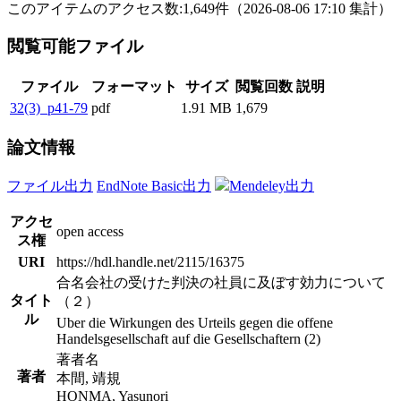
このアイテムのアクセス数:
1,649
件
（
2026-08-06
17:10 集計
）
閲覧可能ファイル
ファイル
フォーマット
サイズ
閲覧回数
説明
32(3)_p41-79
pdf
1.91 MB
1,679
論文情報
ファイル出力
EndNote Basic出力
Mendeley出力
アクセ
open access
ス権
URI
https://hdl.handle.net/2115/16375
合名会社の受けた判決の社員に及ぼす効力について
タイト
（２）
ル
Uber die Wirkungen des Urteils gegen die offene
Handelsgesellschaft auf die Gesellschaftern (2)
著者名
著者
本間, 靖規
HONMA, Yasunori