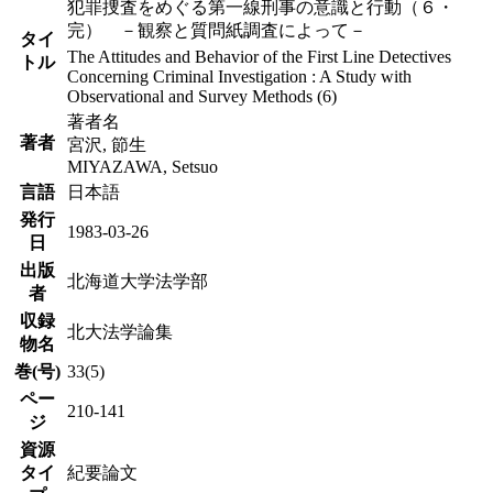
犯罪捜査をめぐる第一線刑事の意識と行動（６・
完） －観察と質問紙調査によって－
タイ
The Attitudes and Behavior of the First Line Detectives
トル
Concerning Criminal Investigation : A Study with
Observational and Survey Methods (6)
著者名
著者
宮沢, 節生
MIYAZAWA, Setsuo
言語
日本語
発行
1983-03-26
日
出版
北海道大学法学部
者
収録
北大法学論集
物名
巻(号)
33(5)
ペー
210-141
ジ
資源
タイ
紀要論文