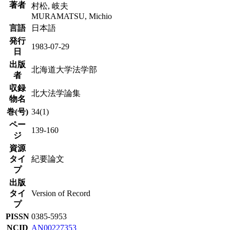
著者
村松, 岐夫
MURAMATSU, Michio
言語
日本語
発行
1983-07-29
日
出版
北海道大学法学部
者
収録
北大法学論集
物名
巻(号)
34(1)
ペー
139-160
ジ
資源
タイ
紀要論文
プ
出版
タイ
Version of Record
プ
PISSN
0385-5953
NCID
AN00227353