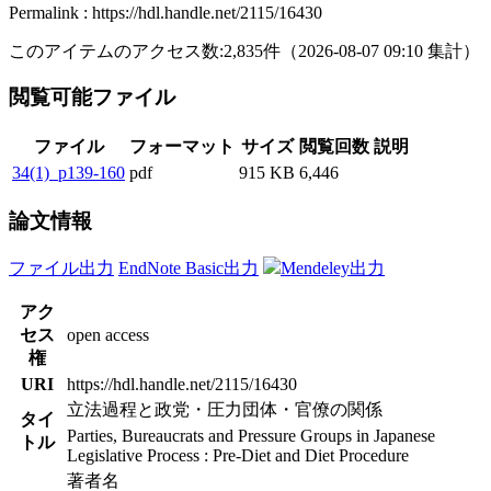
Permalink : https://hdl.handle.net/2115/16430
このアイテムのアクセス数:
2,835
件
（
2026-08-07
09:10 集計
）
閲覧可能ファイル
ファイル
フォーマット
サイズ
閲覧回数
説明
34(1)_p139-160
pdf
915 KB
6,446
論文情報
ファイル出力
EndNote Basic出力
Mendeley出力
アク
セス
open access
権
URI
https://hdl.handle.net/2115/16430
立法過程と政党・圧力団体・官僚の関係
タイ
Parties, Bureaucrats and Pressure Groups in Japanese
トル
Legislative Process : Pre-Diet and Diet Procedure
著者名