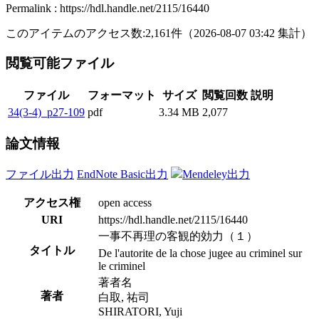
Permalink : https://hdl.handle.net/2115/16440
このアイテムのアクセス数:
2,161
件
（
2026-08-07
03:42 集計
）
閲覧可能ファイル
ファイル
フォーマット
サイズ
閲覧回数
説明
34(3-4)_p27-109
pdf
3.34 MB
2,077
論文情報
ファイル出力
EndNote Basic出力
Mendeley出力
アクセス権
open access
URI
https://hdl.handle.net/2115/16440
一事不再理の客観的効力（１）
タイトル
De l'autorite de la chose jugee au criminel sur
le criminel
著者名
著者
白取, 祐司
SHIRATORI, Yuji