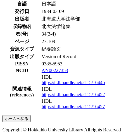
言語
日本語
発行日
1984-03-09
出版者
北海道大学法学部
収録物名
北大法学論集
巻(号)
34(3-4)
ページ
27-109
資源タイプ
紀要論文
出版タイプ
Version of Record
PISSN
0385-5953
NCID
AN00227353
HDL
https://hdl.handle.net/2115/16445
関連情報
HDL
https://hdl.handle.net/2115/16452
(references)
HDL
https://hdl.handle.net/2115/16457
ホームへ戻る
Copyright © Hokkaido University Library All rights Reserved