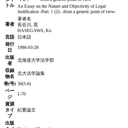
トル
An Essay on the Nature and Objectivity of Legal
Justification -Part Ⅰ(2)- -from a generic point of view-
著者名
著者
長谷川, 晃
HASEGAWA, Ko
言語
日本語
発行
1986-03-28
日
出版
北海道大学法学部
者
収録
北大法学論集
物名
巻(号)
36(5-6)
ペー
1-70
ジ
資源
タイ
紀要論文
プ
出版