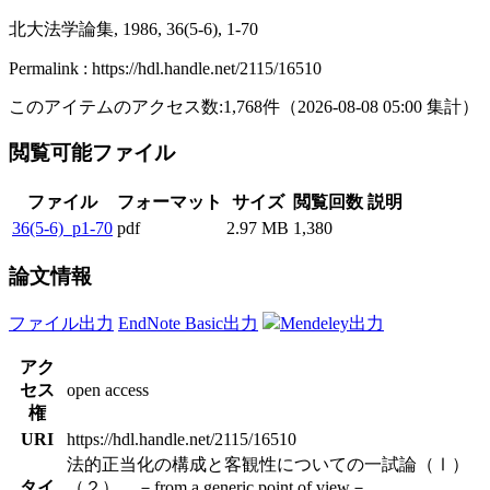
北大法学論集, 1986, 36(5-6), 1-70
Permalink : https://hdl.handle.net/2115/16510
このアイテムのアクセス数:
1,768
件
（
2026-08-08
05:00 集計
）
閲覧可能ファイル
ファイル
フォーマット
サイズ
閲覧回数
説明
36(5-6)_p1-70
pdf
2.97 MB
1,380
論文情報
ファイル出力
EndNote Basic出力
Mendeley出力
アク
セス
open access
権
URI
https://hdl.handle.net/2115/16510
法的正当化の構成と客観性についての一試論（Ⅰ）
タイ
（２） －from a generic point of view－