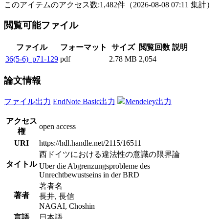
このアイテムのアクセス数:
1,482
件
（
2026-08-08
07:11 集計
）
閲覧可能ファイル
ファイル
フォーマット
サイズ
閲覧回数
説明
36(5-6)_p71-129
pdf
2.78 MB
2,054
論文情報
ファイル出力
EndNote Basic出力
Mendeley出力
アクセス
open access
権
URI
https://hdl.handle.net/2115/16511
西ドイツにおける違法性の意識の限界論
タイトル
Uber die Abgrenzungsprobleme des
Unrechtbewustseins in der BRD
著者名
著者
長井, 長信
NAGAI, Choshin
言語
日本語