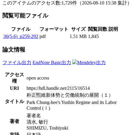
このアイテムのアクセス数:
1,729
件
（
2026-08-10
15:38 集計
）
閲覧可能ファイル
ファイル
フォーマット
サイズ
閲覧回数
説明
36(5-6)_p259-292
pdf
1.51 MB
1,845
論文情報
ファイル出力
EndNote Basic出力
Mendeley出力
アクセス
open access
権
URI
https://hdl.handle.net/2115/16514
朴正煕維新体勢と労働統制の展開（１）
タイトル
Park Chung-hee's Yushin Regime and its Labor
Control (Ⅰ)
著者名
著者
清水, 敏行
SHIMIZU, Toshiyuki
言語
日本語