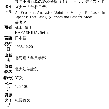
共同不法行為の経済分析（１） －ランディス・ポ
タイ
ズナーの分析モデル－
トル
An Economic Analysis of Joint and Multiple Tortfeasors in
Japanese Tort Cases(1)-Landes and Posners' Model
著者名
著者
林田, 清明
HAYASHIDA, Seimei
言語
日本語
発行
1986-10-20
日
出版
北海道大学法学部
者
収録
北大法学論集
物名
巻(号)
37(2)
ペー
126-108
ジ
資源
タイ
紀要論文
プ