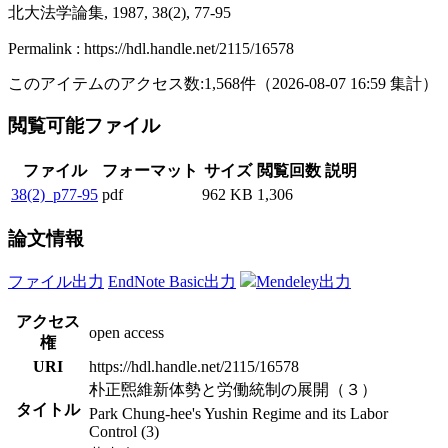
北大法学論集, 1987, 38(2), 77-95
Permalink : https://hdl.handle.net/2115/16578
このアイテムのアクセス数:
1,568
件
（
2026-08-07
16:59 集計
）
閲覧可能ファイル
ファイル
フォーマット
サイズ
閲覧回数
説明
38(2)_p77-95
pdf
962 KB
1,306
論文情報
ファイル出力
EndNote Basic出力
Mendeley出力
アクセス
open access
権
URI
https://hdl.handle.net/2115/16578
朴正煕維新体勢と労働統制の展開（３）
タイトル
Park Chung-hee's Yushin Regime and its Labor
Control (3)