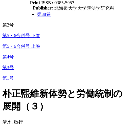
Print ISSN:
0385-5953
Publisher:
北海道大学大学院法学研究科
第38巻
第2号
第5・6合併号 下巻
第5・6合併号 上巻
第4号
第3号
第1号
朴正煕維新体勢と労働統制の
展開（３）
清水, 敏行