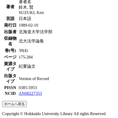
著者名
著者
鈴木, 賢
SUZUKI, Ken
言語
日本語
発行日
1989-02-10
出版者
北海道大学法学部
収録物
北大法学論集
名
巻(号)
39(4)
ページ
175-284
資源タ
紀要論文
イプ
出版タ
Version of Record
イプ
PISSN
0385-5953
NCID
AN00227353
ホームへ戻る
Copyright © Hokkaido University Library All rights Reserved