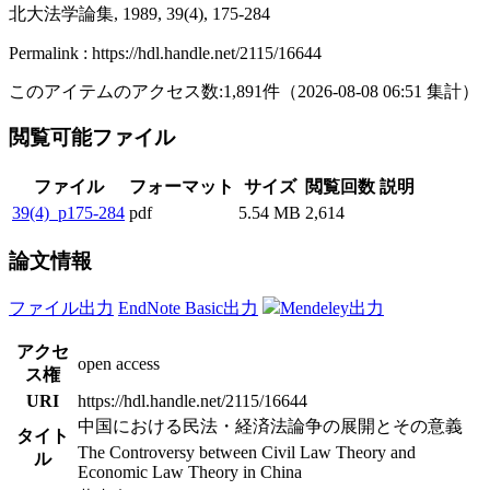
北大法学論集, 1989, 39(4), 175-284
Permalink : https://hdl.handle.net/2115/16644
このアイテムのアクセス数:
1,891
件
（
2026-08-08
06:51 集計
）
閲覧可能ファイル
ファイル
フォーマット
サイズ
閲覧回数
説明
39(4)_p175-284
pdf
5.54 MB
2,614
論文情報
ファイル出力
EndNote Basic出力
Mendeley出力
アクセ
open access
ス権
URI
https://hdl.handle.net/2115/16644
中国における民法・経済法論争の展開とその意義
タイト
The Controversy between Civil Law Theory and
ル
Economic Law Theory in China