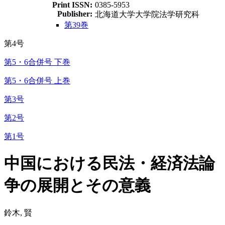
Print ISSN:
0385-5953
Publisher:
北海道大学大学院法学研究科
第39巻
第4号
第5・6合併号 下巻
第5・6合併号 上巻
第3号
第2号
第1号
中国における民法・経済法論
争の展開とその意義
鈴木, 賢