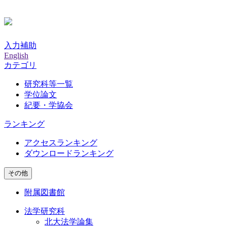
入力補助
English
カテゴリ
研究科等一覧
学位論文
紀要・学協会
ランキング
アクセスランキング
ダウンロードランキング
その他
附属図書館
法学研究科
北大法学論集