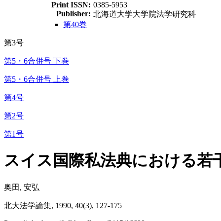
Print ISSN:
0385-5953
Publisher:
北海道大学大学院法学研究科
第40巻
第3号
第5・6合併号 下巻
第5・6合併号 上巻
第4号
第2号
第1号
スイス国際私法典における若
奥田, 安弘
北大法学論集, 1990, 40(3), 127-175