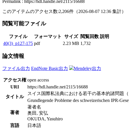
Permalink : https://hdl.handle.net/2115/16688
このアイテムのアクセス数:
2,206
件
（
2026-08-07
12:36 集計
）
閲覧可能ファイル
ファイル
フォーマット
サイズ
閲覧回数
説明
40(3)_p127-175
pdf
2.23 MB
1,732
論文情報
ファイル出力
EndNote Basic出力
Mendeley出力
アクセス権
open access
URI
https://hdl.handle.net/2115/16688
スイス国際私法典における若干の基本的諸問題（
タイトル
Grundlegende Probleme des schweizerischen IPR-Geset
著者名
著者
奥田, 安弘
OKUDA, Yasuhiro
言語
日本語