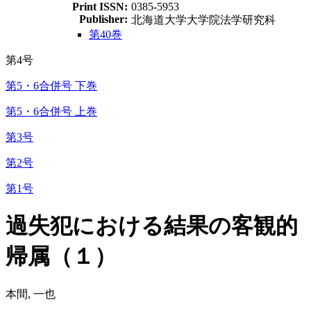
Print ISSN:
0385-5953
Publisher:
北海道大学大学院法学研究科
第40巻
第4号
第5・6合併号 下巻
第5・6合併号 上巻
第3号
第2号
第1号
過失犯における結果の客観的
帰属（１）
本間, 一也