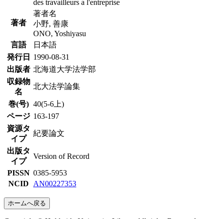
des travailleurs a l'entreprise
著者名
著者
小野, 善康
ONO, Yoshiyasu
言語
日本語
発行日
1990-08-31
出版者
北海道大学法学部
収録物
北大法学論集
名
巻(号)
40(5-6上)
ページ
163-197
資源タ
紀要論文
イプ
出版タ
Version of Record
イプ
PISSN
0385-5953
NCID
AN00227353
ホームへ戻る