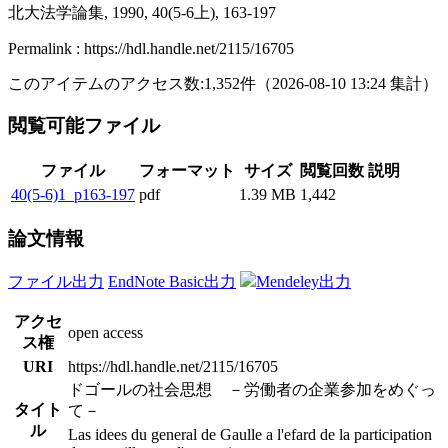
北大法学論集, 1990, 40(5-6上), 163-197
Permalink : https://hdl.handle.net/2115/16705
このアイテムのアクセス数:
1,352
件
（
2026-08-10
13:24 集計
）
閲覧可能ファイル
ファイル
フォーマット
サイズ
閲覧回数
説明
40(5-6)1_p163-197
pdf
1.39 MB
1,442
論文情報
ファイル出力
EndNote Basic出力
Mendeley出力
アクセ
open access
ス権
URI
https://hdl.handle.net/2115/16705
ドゴールの社会思想 －労働者の企業参加をめぐっ
タイト
て－
ル
Las idees du general de Gaulle a l'efard de la participation