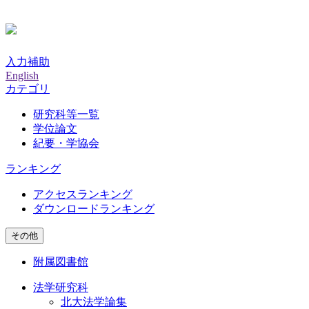
入力補助
English
カテゴリ
研究科等一覧
学位論文
紀要・学協会
ランキング
アクセスランキング
ダウンロードランキング
その他
附属図書館
法学研究科
北大法学論集