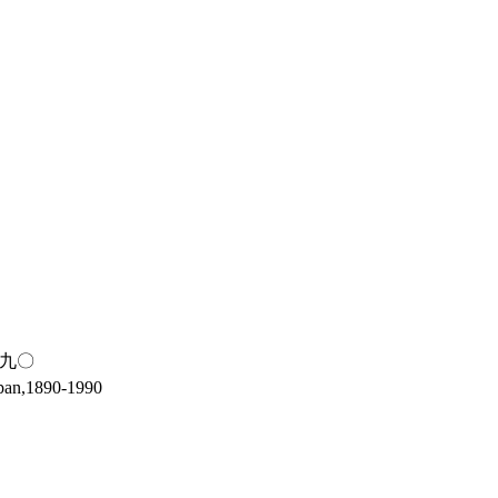
九〇
Japan,1890-1990