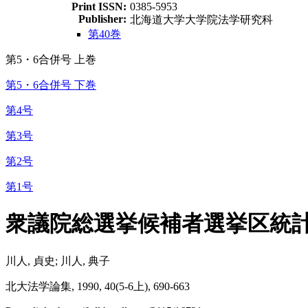
Print ISSN:
0385-5953
Publisher:
北海道大学大学院法学研究科
第40巻
第5・6合併号 上巻
第5・6合併号 下巻
第4号
第3号
第2号
第1号
衆議院総選挙候補者選挙区統
川人, 貞史; 川人, 典子
北大法学論集, 1990, 40(5-6上), 690-663