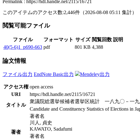
Permalink : https://hdl.handle.net/2115/16721
このアイテムのアクセス数:
2,446
件
（
2026-08-08
05:11 集計
）
閲覧可能ファイル
ファイル
フォーマット
サイズ
閲覧回数
説明
40(5-6)1_p690-663
pdf
801 KB
4,388
論文情報
ファイル出力
EndNote Basic出力
Mendeley出力
アクセス権
open access
URI
https://hdl.handle.net/2115/16721
衆議院総選挙候補者選挙区統計 一八九〇－一九
タイトル
Candidate and Constituency Statistics of Elections in 
著者名
川人, 貞史
KAWATO, Sadafumi
著者
著者名