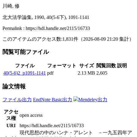
川崎, 修
北大法学論集, 1990, 40(5-6下), 1091-1141
Permalink : https://hdl.handle.net/2115/16733
このアイテムのアクセス数:
1,831
件
（
2026-08-09
21:20 集計
）
閲覧可能ファイル
ファイル
フォーマット
サイズ
閲覧回数
説明
40(5-6)2_p1091-1141
pdf
2.13 MB
2,605
論文情報
ファイル出力
EndNote Basic出力
Mendeley出力
アクセ
open access
ス権
URI
https://hdl.handle.net/2115/16733
現代思想の中のハンナ・アレント －一九五四年ア