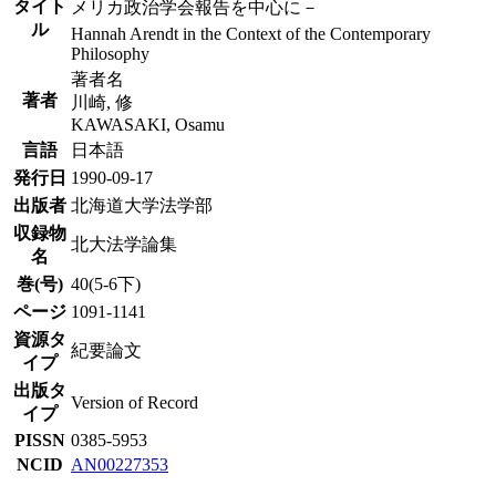
タイト
メリカ政治学会報告を中心に－
ル
Hannah Arendt in the Context of the Contemporary
Philosophy
著者名
著者
川崎, 修
KAWASAKI, Osamu
言語
日本語
発行日
1990-09-17
出版者
北海道大学法学部
収録物
北大法学論集
名
巻(号)
40(5-6下)
ページ
1091-1141
資源タ
紀要論文
イプ
出版タ
Version of Record
イプ
PISSN
0385-5953
NCID
AN00227353